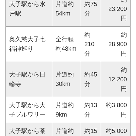
大子駅から水
片道約
約75
23,200
戸駅
54km
分
円
約
約
奥久慈大子七
全行程
210
28,900
福神巡り
約48km
分
円
約
大子駅から日
片道約
約45
12,200
輪寺
30km
分
円
大子駅から大
片道約
約13
約3,800
子ブルワリー
9km
分
円
大子駅から茶
片道約
約15
約5,000