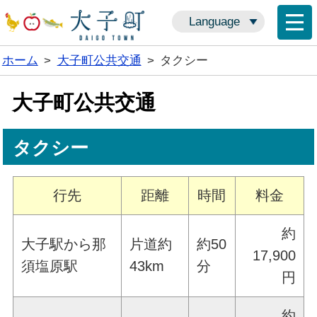
Language
ホーム
>
大子町公共交通
>
タクシー
大子町公共交通
タクシー
行先
距離
時間
料金
約
大子駅から那
片道約
約50
17,900
須塩原駅
43km
分
円
約