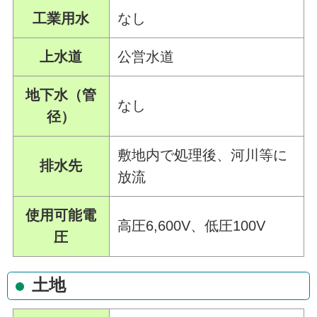
工業用水
なし
上水道
公営水道
地下水（管
なし
径）
敷地内で処理後、河川等に
排水先
放流
使用可能電
高圧6,600V、低圧100V
圧
土地