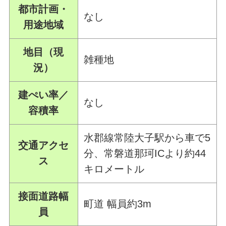
都市計画・
なし
用途地域
地目（現
雑種地
況）
建ぺい率／
なし
容積率
水郡線常陸大子駅から車で5
交通アクセ
分、常磐道那珂ICより約44
ス
キロメートル
接面道路幅
町道 幅員約3m
員