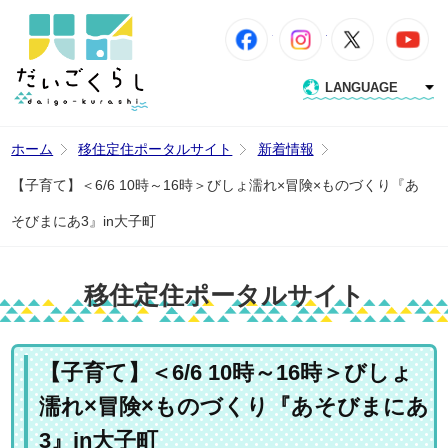
Facebook
Instagram
X
Y
だいごくらし｜大
LANGUAGE
ホーム
移住定住ポータルサイト
新着情報
【子育て】＜6/6 10時～16時＞びしょ濡れ×冒険×ものづくり『あ
そびまにあ3』in大子町
移住定住ポータルサイト
【子育て】＜6/6 10時～16時＞びしょ
濡れ×冒険×ものづくり『あそびまにあ
3』in大子町