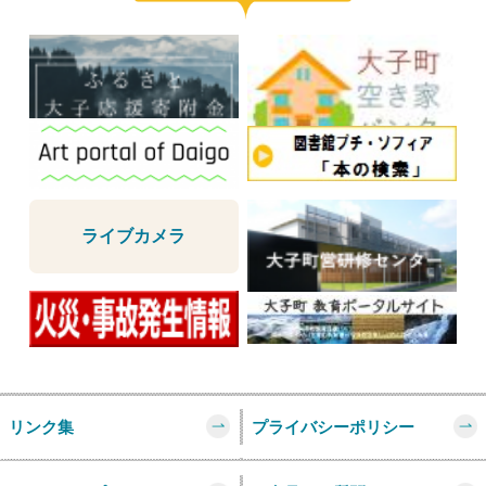
い”推しを見つけろ！～
2026年8月5日
New!
大子アーティスト・イン・レジデンス成果報告展
2026年8月5日
New!
「出張ドコモショップ」を開催します（R8年8月26
日、8月28日）
2026年8月5日
New!
ライブカメラ
広報だいご お知らせ版 No.364（令和8年8月5日
号）
2026年8月5日
New!
「いばらき賃上げ応援セミナー&個別相談会」が開
催されます。
2026年8月5日
New!
リンク集
プライバシーポリシー
大子町と三井住友海上火災保険株式会社との包括
連携に関する協定について