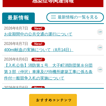
感染症等関連情報
最新情報の一覧を見る
最新情報
2026年8月7日
New!
お盆期間中の公共交通の運行について
2026年8月7日
New!
400ml献血の実施について（8月14日）
2026年8月6日
New!
【入札公告】消防第１号 大子町消防団第８分団
第３部（仲沢）車庫及び待機所建築工事に係る条
件付一般競争入札の実施について
2026年8月6日
New!
【大子町代表グルメが決定しました！】シン・い
おすすめコン
ばらきメシ総選挙2026～100年愛される“おいし～