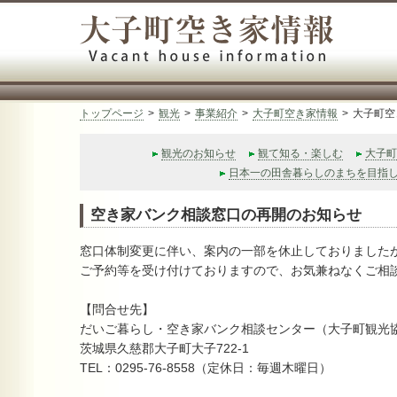
大子町空き
トップページ
>
観光
>
事業紹介
>
大子町空き家情報
>
大子町空
観光のお知らせ
観て知る・楽しむ
大子町
日本一の田舎暮らしのまちを目指
空き家バンク相談窓口の再開のお知らせ
窓口体制変更に伴い、案内の一部を休止しておりました
ご予約等を受け付けておりますので、お気兼ねなくご相
【問合せ先】
だいご暮らし・空き家バンク相談センター（大子町観光
茨城県久慈郡大子町大子722-1
TEL：0295‐76‐8558（定休日：毎週木曜日）