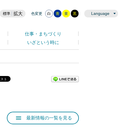
拡大
Language
標準
色変更
白
青
黄
黒
仕事・まちづくり
いざという時に
LINEで送る
最新情報の一覧を見る