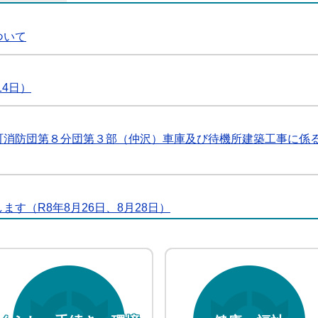
ついて
14日）
町消防団第８分団第３部（仲沢）車庫及び待機所建築工事に係
す（R8年8月26日、8月28日）
4（令和8年8月5日号）
&個別相談会」が開催されます。