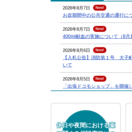
2026年8月7日
New!
お盆期間中の公共交通の運行に
2026年8月7日
New!
400ml献血の実施について（8月
2026年8月6日
New!
【入札公告】消防第１号 大子
いて
2026年8月5日
New!
「出張ドコモショップ」を開催しま
2026年8月5日
New!
広報だいご お知らせ版 No.36
2026年8月5日
New!
休日や夜間における薬
「いばらき賃上げ応援セミナー