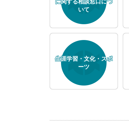
に関する相談窓口につ
いて
2026年8月4日
New!
未来へつなぐプロジェクト補助
2026年8月3日
New!
空き家活用モデル事業事業者の
2026年8月3日
New!
生涯学習・文化・スポ
大子町産婦人科医師修学資金等
ーツ
2026年8月3日
New!
大子町の人口（現在）