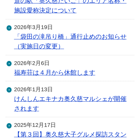
道の駅「奥久慈だいご」のエリア名称・
施設愛称決定について
2026年3月19日
「袋田の滝吊り橋」通行止めのお知らせ
（実施日の変更）
2026年2月6日
福寿荘は４月から休館します
2026年1月13日
けんしんエキナカ奥久慈マルシェが開催
されます
2025年12月17日
【第３回】奥久慈大子グルメ探訪スタン