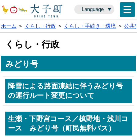
Language
ホーム
>
くらし・行政
>
くらし・手続き・環境
>
公共
くらし・行政
みどり号
降雪による路面凍結に伴うみどり号
の運行ルート変更について
生瀬・下野宮コース／槙野地・浅川コ
ース みどり号（町民無料バス）