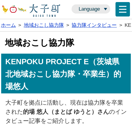
Language
ホーム
>
地域おこし協力隊
>
協力隊インタビュー
>
K
地域おこし協力隊
KENPOKU PROJECT E（茨城県
北地域おこし協力隊・卒業生）的
場悠人
大子町を拠点に活動し、現在は協力隊を卒業
された
的場 悠人（まとば ゆうと）さん
のイン
タビュー記事をご紹介します。