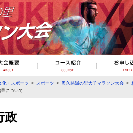
奥久慈湯の里大子マラソン大会
大会概要
コース紹介
文化・スポーツ
>
スポーツ
>
奥久慈湯の里大子マラソン大会
>
結果について
行政