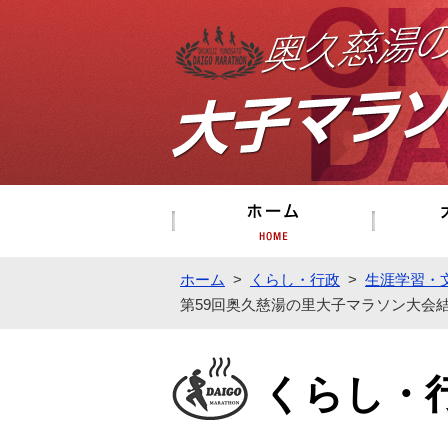
ホーム
ホーム
>
くらし・行政
>
生涯学習・
第59回奥久慈湯の里大子マラソン大会
くらし・