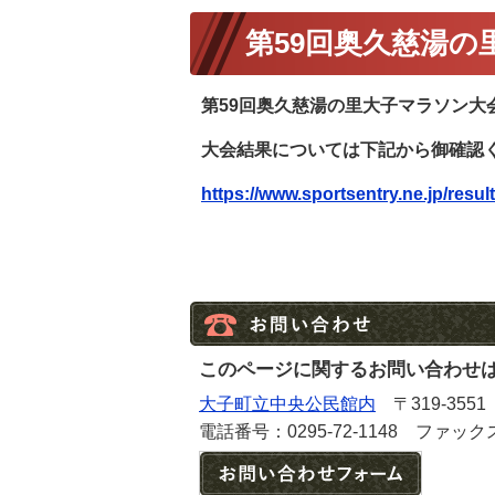
第59回奥久慈湯
第59回奥久慈湯の里大子マラソン大
大会結果については下記から御確認
https://www.sportsentry.ne.jp/resul
このページに関するお問い合わせ
大子町立中央公民館内
〒319-355
電話番号：0295-72-1148 ファックス番
メールで