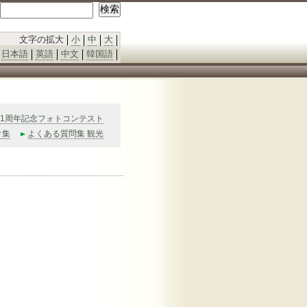
文字の拡大
小
中
大
日本語
英語
中文
韓国語
1周年記念フォトコンテスト
ク集
よくある質問集 観光