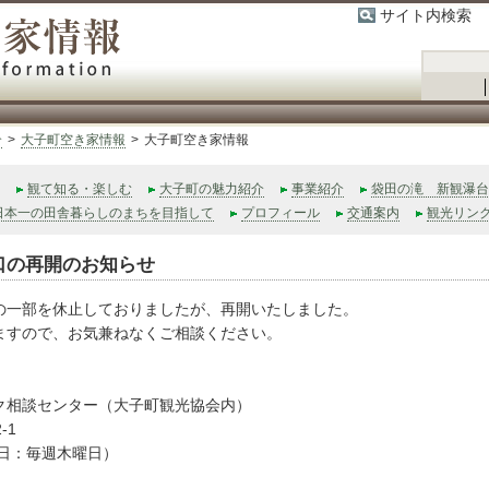
サイト内検索
大子町空き家情報
介
>
大子町空き家情報
>
大子町空き家情報
観て知る・楽しむ
大子町の魅力紹介
事業紹介
袋田の滝 新観瀑台
日本一の田舎暮らしのまちを目指して
プロフィール
交通案内
観光リン
口の再開のお知らせ
の一部を休止しておりましたが、再開いたしました。
ますので、お気兼ねなくご相談ください。
ク相談センター（大子町観光協会内）
-1
（定休日：毎週木曜日）