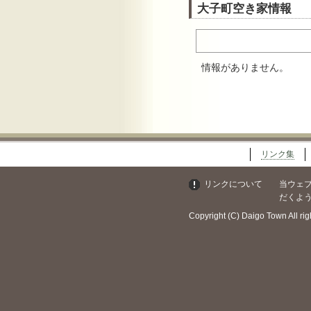
大子町空き家情報
情報がありません。
リンク集
リンクについて
当ウェブサ
だくよ
Copyright (C) Daigo Town All rig