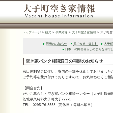
大子町空き
トップページ
>
観光
>
事業紹介
>
大子町空き家情報
>
大子町空
観光のお知らせ
観て知る・楽しむ
大子町
日本一の田舎暮らしのまちを目指
空き家バンク相談窓口の再開のお知らせ
窓口体制変更に伴い、案内の一部を休止しておりました
ご予約等を受け付けておりますので、お気兼ねなくご相
【問合せ先】
だいご暮らし・空き家バンク相談センター（大子町観光
茨城県久慈郡大子町大子722-1
TEL：0295‐76‐8558（定休日：毎週木曜日）