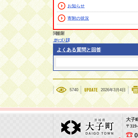
お知らせ
寄附の状況
関連部署
まちづくり課
よくある質問と回答
5740
2026年3月4日
大子町
大子
〒31
0