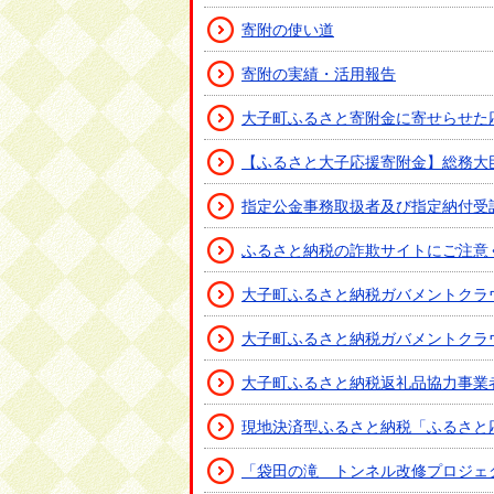
寄附の使い道
寄附の実績・活用報告
大子町ふるさと寄附金に寄せらせた
【ふるさと大子応援寄附金】総務大
指定公金事務取扱者及び指定納付受
ふるさと納税の詐欺サイトにご注意
大子町ふるさと納税ガバメントクラ
大子町ふるさと納税ガバメントクラ
大子町ふるさと納税返礼品協力事業
現地決済型ふるさと納税「ふるさと
「袋田の滝 トンネル改修プロジェ