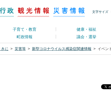
ージ くらし・行政
くらし・行政
観光情報
災害情報
文字サイズ
子育て・教育
健康・福祉
町政情報
議会・選挙
ときに
>
災害等
>
新型コロナウイルス感染症関連情報
>
イベン