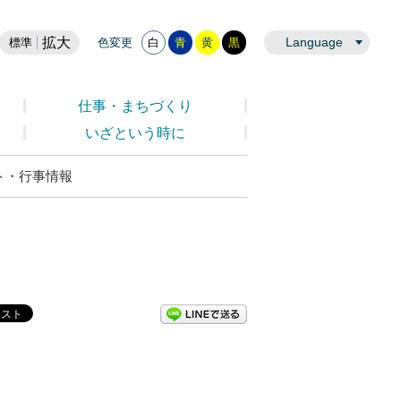
拡大
Language
標準
色変更
白
青
黄
黒
仕事・まちづくり
いざという時に
ト・行事情報
LINEで送る