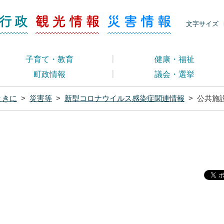
ージ くらし・行政
くらし・行政
観光情報
災害情報
文字サイズ
子育て・教育
健康・福祉
町政情報
議会・選挙
ときに
>
災害等
>
新型コロナウイルス感染症関連情報
>
公共施