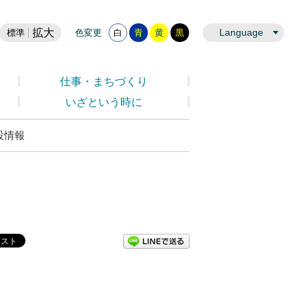
拡大
Language
標準
色変更
白
青
黄
黒
仕事・まちづくり
いざという時に
設情報
LINEで送る