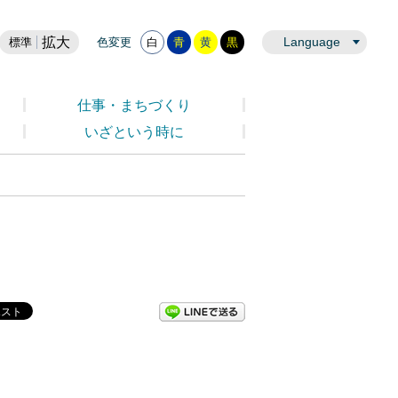
拡大
Language
標準
色変更
白
青
黄
黒
仕事・まちづくり
いざという時に
LINEで送る