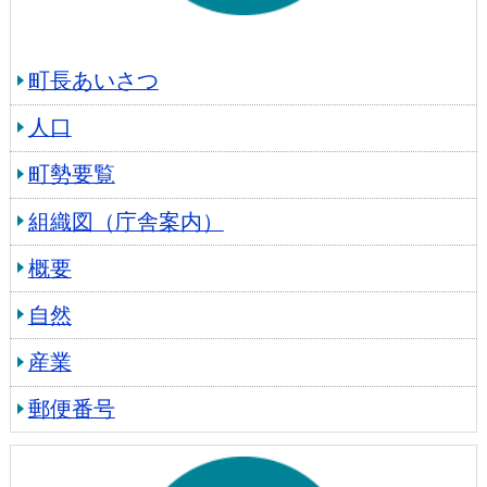
町長あいさつ
人口
町勢要覧
組織図（庁舎案内）
概要
自然
産業
郵便番号