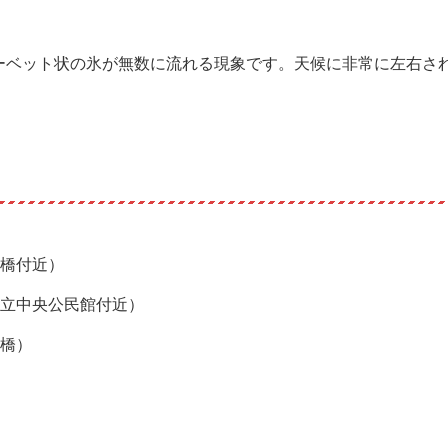
ーベット状の氷が無数に流れる現象です。天候に非常に左右さ
草橋付近）
町立中央公民館付近）
瀬橋）