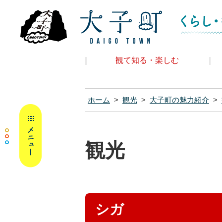
大子町ホームペ
観て知る・楽しむ
ホーム
>
観光
>
大子町の魅力紹介
>
MENU
観光
シガ