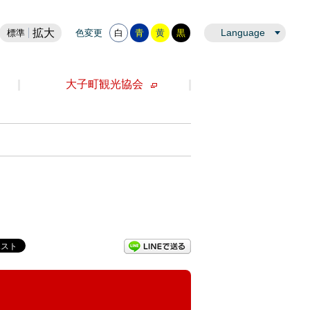
拡大
Language
標準
色変更
白
青
黄
黒
大子町観光協会
LINEで送る