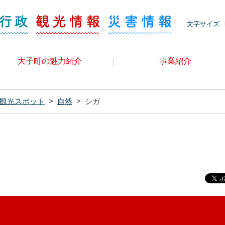
ージ 観光情報
くらし・行政
観光情報
災害情報
文字サイズ
大子町の魅力紹介
事業紹介
観光スポット
>
自然
>
シガ