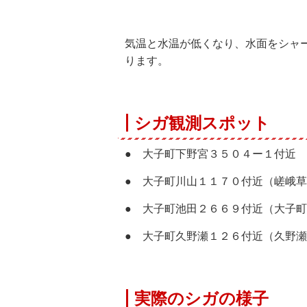
気温と水温が低くなり、水面をシャ
ります。
シガ観測スポット
● 大子町下野宮３５０４ー１付近
● 大子町川山１１７０付近（嵯峨
● 大子町池田２６６９付近（大子
● 大子町久野瀬１２６付近（久野
実際のシガの様子