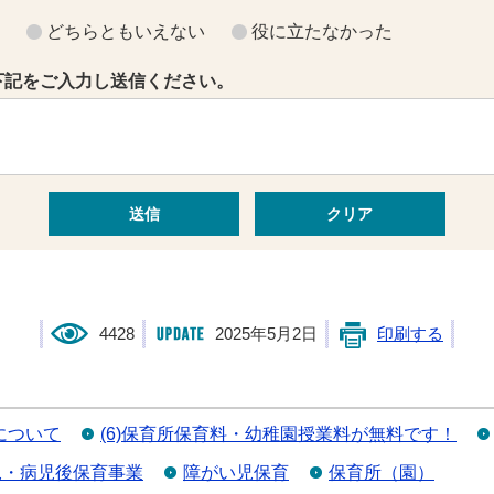
？
どちらともいえない
役に立たなかった
下記をご入力し送信ください。
4428
2025年5月2日
印刷する
について
(6)保育所保育料・幼稚園授業料が無料です！
児・病児後保育事業
障がい児保育
保育所（園）