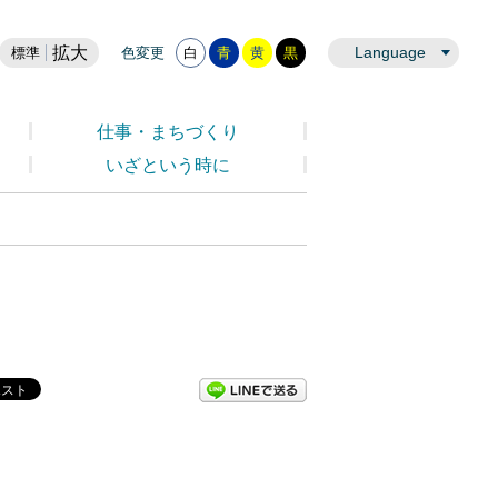
拡大
Language
標準
色変更
白
青
黄
黒
仕事・まちづくり
いざという時に
LINEで送る