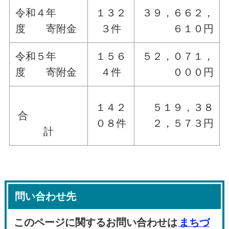
令和４年
１３２
３９，６６２，
度 寄附金
３件
６１０円
令和５年
１５６
５２，０７１，
度 寄附金
４件
０００円
１４２
５１９，３８
合
０８件
２，５７３円
計
問い合わせ先
このページに関するお問い合わせは
まちづ