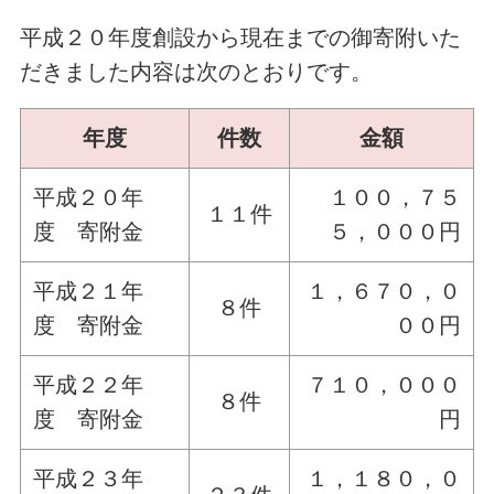
平成２０年度創設から現在までの御寄附いた
だきました内容は次のとおりです。
年度
件数
金額
平成２０年
１００，７５
１１件
度 寄附金
５，０００円
平成２１年
１，６７０，０
８件
度 寄附金
００円
平成２２年
７１０，０００
８件
度 寄附金
円
平成２３年
１，１８０，０