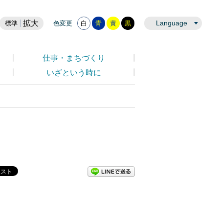
拡大
Language
標準
色変更
白
青
黄
黒
仕事・まちづくり
いざという時に
LINEで送る