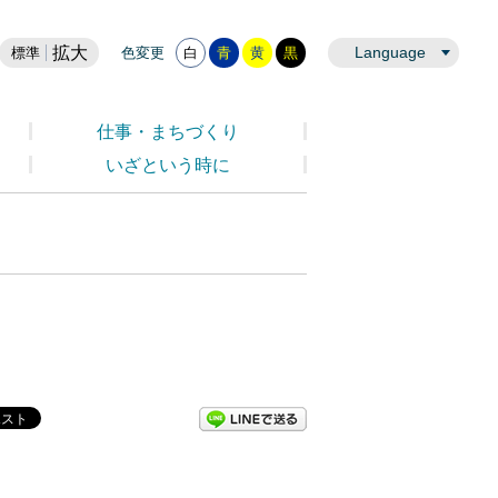
拡大
Language
標準
色変更
白
青
黄
黒
仕事・まちづくり
いざという時に
LINEで送る