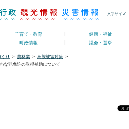
ージ くらし・行政
くらし・行政
観光情報
災害情報
文字サイズ
子育て・教育
健康・福祉
町政情報
議会・選挙
づくり
>
農林業
>
鳥獣被害対策
>
わな猟免許の取得補助について