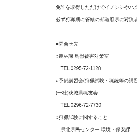
免許を取得しただけでイノシシやハ
必ず狩猟期に管轄の都道府県に狩猟
■問合せ先
○農林課 鳥獣被害対策室
TEL 0295-72-1128
○予備講習会(狩猟試験・猟銃等の講
(一社)茨城県猟友会
TEL 0296-72-7730
○狩猟試験に関すること
県北県民センター 環境・保安課