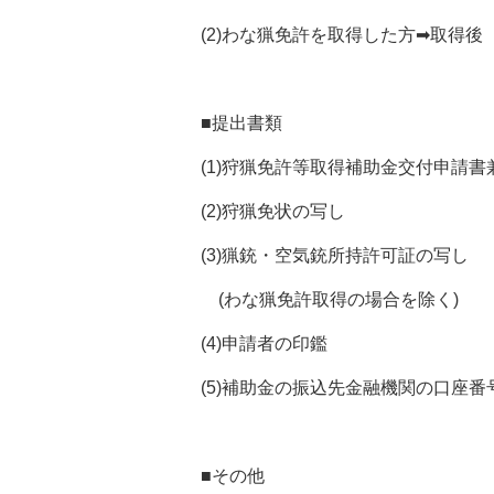
(2)わな猟免許を取得した方➡取得後
■提出書類
(1)狩猟免許等取得補助金交付申請書
(2)狩猟免状の写し
(3)猟銃・空気銃所持許可証の写し
(わな猟免許取得の場合を除く)
(4)申請者の印鑑
(5)補助金の振込先金融機関の口座番
■その他