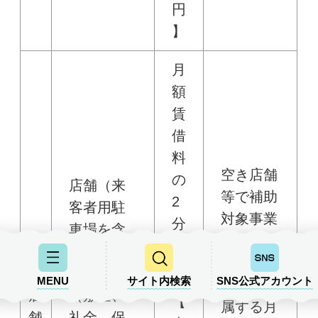
円
】
月
額
賃
借
料
空き店舗
の
店舗（来
等で補助
2
客者用駐
対象事業
分
車場を含
を開始し
の
む。）の
た日（開
1
賃借料
MENU
サイト内検索
SNS公式アカウント
業日）の
店
（敷金、
【
属する月
舗
礼金、保