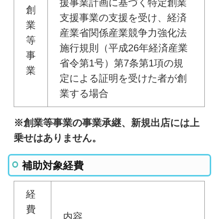
援事業計画に基づく特定創業
創
支援事業の支援を受け、経済
業
産業省関係産業競争力強化法
等
施行規則（平成26年経済産業
事
省令第1号）第7条第1項の規
業
定による証明を受けた者が創
業する場合
※創業等事業の事業承継、新規出店には上
乗せはありません。
補助対象経費
経
費
内容