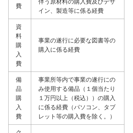
伴う原材料の購入費及びデザ
費
イン、製造等に係る経費
資
料
事業の遂行に必要な図書等の
購
購入に係る経費
入
費
備
事業所等内で事業の遂行にの
品
み使用する備品（１個当たり
購
１万円以上（税込））の購入
入
に係る経費（パソコン、タブ
費
レット等の購入費を除く。）
ク