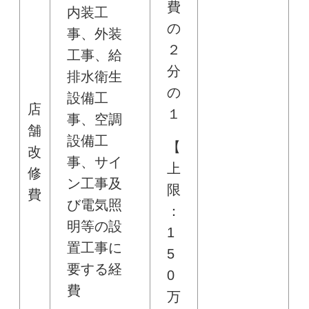
費
内装工
の
事、外装
２
工事、給
分
排水衛生
の
設備工
店
１
事、空調
舗
設備工
【
改
事、サイ
上
修
ン工事及
限
費
び電気照
：
明等の設
1
置工事に
5
要する経
0
費
万