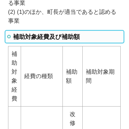
る事業
(2) (1)のほか、町長が適当であると認める
事業
補助対象経費及び補助額
補
助
対
補助
補助対象期
経費の種類
象
額
間
経
費
改
修