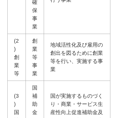
確
保
事
業
(2
創
地域活性化及び雇用の
)
業
創出を図るために創業
創
等
等を行い、実施する事
業
事
業
等
業
国
(3
補
国が実施するものづく
)
助
り・商業・サービス生
国
金
産性向上促進補助金及