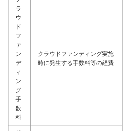
ラ
ウ
ド
フ
ァ
ン
クラウドファンディング実施
デ
時に発生する手数料等の経費
ィ
ン
グ
手
数
料