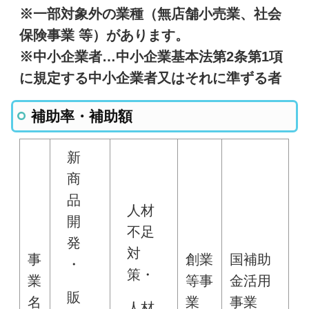
※一部対象外の業種（無店舗小売業、社会
保険事業 等）があります。
※中小企業者…中小企業基本法第2条第1項
に規定する中小企業者又はそれに準ずる者
補助率・補助額
新
商
品
人材
開
不足
発
対
事
創業
国補助
・
策・
業
等事
金活用
販
名
業
事業
人材