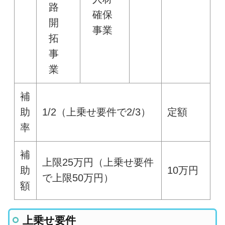
路
確保
開
事業
拓
事
業
補
助
1/2（上乗せ要件で2/3）
定額
率
補
上限25万円（上乗せ要件
助
10万円
で上限50万円）
額
上乗せ要件