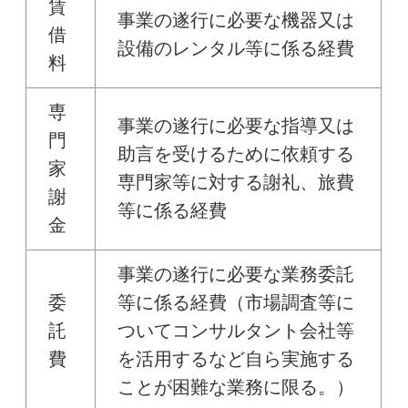
賃
事業の遂行に必要な機器又は
借
設備のレンタル等に係る経費
料
専
事業の遂行に必要な指導又は
門
助言を受けるために依頼する
家
専門家等に対する謝礼、旅費
謝
等に係る経費
金
事業の遂行に必要な業務委託
委
等に係る経費（市場調査等に
託
ついてコンサルタント会社等
費
を活用するなど自ら実施する
ことが困難な業務に限る。）