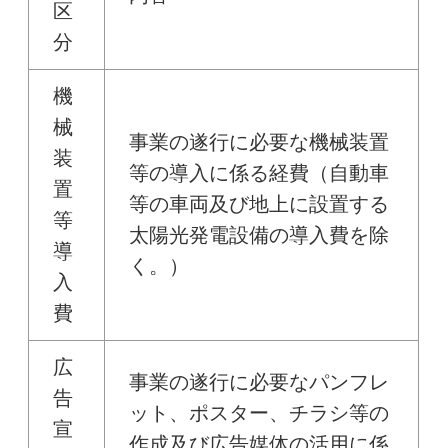
区
分
機
械
事業の遂行に必要な機械装置
装
等の導入に係る経費（自動車
置
等の車両及び地上に設置する
等
太陽光発電設備の導入費を除
導
く。）
入
費
広
事業の遂行に必要なパンフレ
告
ット、ポスター、チラシ等の
宣
作成及び広告媒体の活用に係