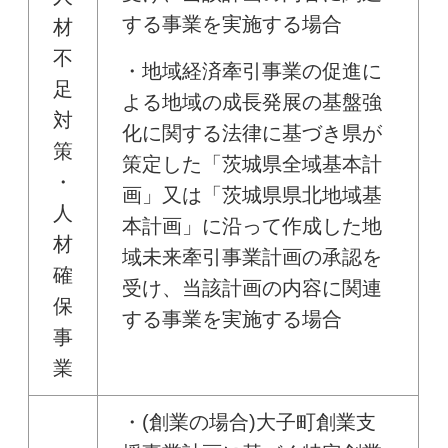
する事業を実施する場合
材
不
・地域経済牽引事業の促進に
足
よる地域の成長発展の基盤強
対
化に関する法律に基づき県が
策
策定した「茨城県全域基本計
・
画」又は「茨城県県北地域基
人
本計画」に沿って作成した地
材
域未来牽引事業計画の承認を
確
受け、当該計画の内容に関連
保
する事業を実施する場合
事
業
・(創業の場合)大子町創業支