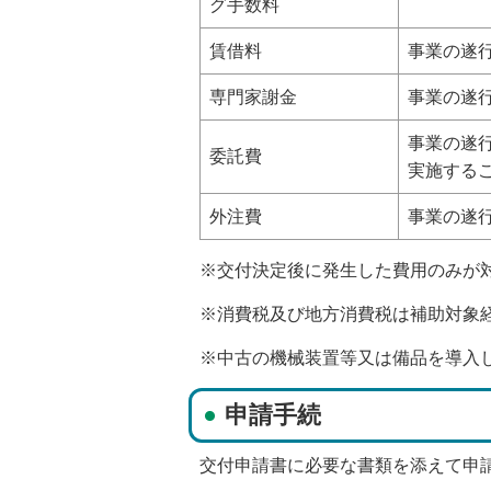
グ手数料
賃借料
事業の遂
専門家謝金
事業の遂
事業の遂
委託費
実施する
外注費
事業の遂
※交付決定後に発生した費用のみが
※消費税及び地方消費税は補助対象
※中古の機械装置等又は備品を導入
申請手続
交付申請書に必要な書類を添えて申