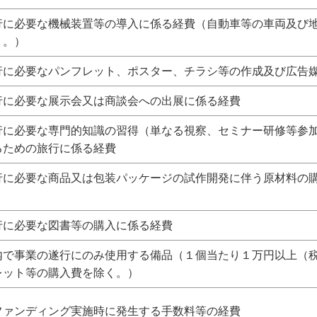
行に必要な機械装置等の導入に係る経費（自動車等の車両及び
く。）
行に必要なパンフレット、ポスター、チラシ等の作成及び広告
行に必要な展示会又は商談会への出展に係る経費
行に必要な専門的知識の習得（単なる視察、セミナー研修等参
るための旅行に係る経費
行に必要な商品又は包装パッケージの試作開発に伴う原材料の
行に必要な図書等の購入に係る経費
内で事業の遂行にのみ使用する備品（１個当たり１万円以上（
レット等の購入費を除く。）
ファンディング実施時に発生する手数料等の経費