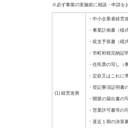
※必ず事業の実施前に相談・申請を
・中小企業者経営
・事業計画書（様式
・収支予算書（様
・市町村税完納証
・住民票の写し（
・定款又はこれに
・登記事項証明書
(1) 経営改善
・開業の届出書の
・営業許可書等の
・直近１期の決算