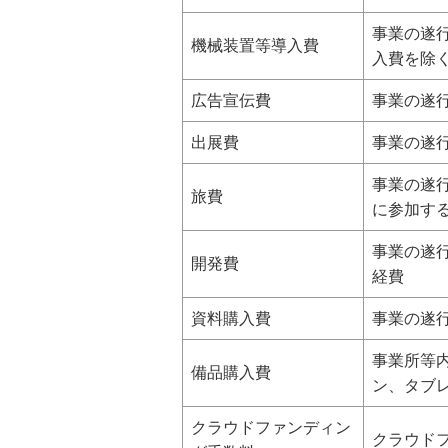
事業の遂
機械装置等導入費
入費を除
広告宣伝費
事業の遂
出展費
事業の遂
事業の遂
旅費
に参加す
事業の遂
開発費
経費
資料購入費
事業の遂
事業所等
備品購入費
ン、タブ
クラウドファンディン
クラウド