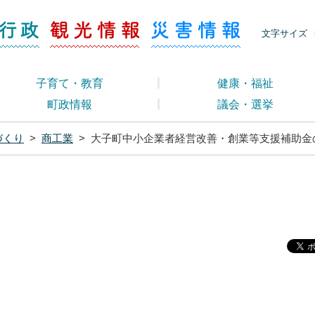
ージ くらし・行政
くらし・行政
観光情報
災害情報
文字サイズ
子育て・教育
健康・福祉
町政情報
議会・選挙
づくり
>
商工業
>
大子町中小企業者経営改善・創業等支援補助金