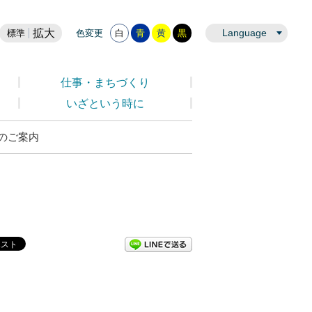
拡大
Language
標準
色変更
白
青
黄
黒
仕事・まちづくり
いざという時に
のご案内
LINEで送る