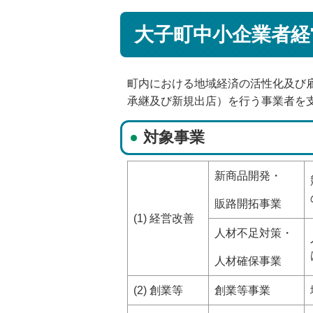
大子町中小企業者経
町内における地域経済の活性化及び
承継及び新規出店）を行う事業者を
対象事業
新商品開発・
販路開拓事業
(1) 経営改善
人材不足対策・
人材確保事業
(2) 創業等
創業等事業