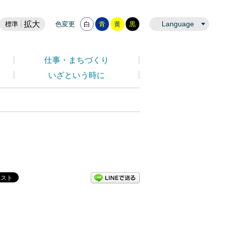
拡大
Language
標準
色変更
白
青
黄
黒
仕事・まちづくり
いざという時に
LINEで送る