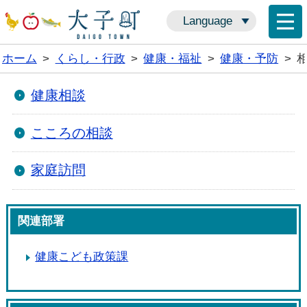
Language
ホーム
>
くらし・行政
>
健康・福祉
>
健康・予防
>
健康相談
こころの相談
家庭訪問
関連部署
健康こども政策課