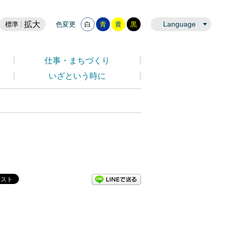
拡大
Language
標準
色変更
白
青
黄
黒
仕事・まちづくり
いざという時に
LINEで送る