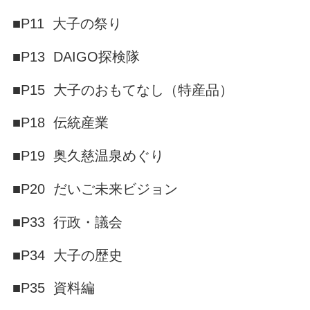
■P11 大子の祭り
■P13 DAIGO探検隊
■P15 大子のおもてなし（特産品）
■P18 伝統産業
■P19 奥久慈温泉めぐり
■P20 だいご未来ビジョン
■P33 行政・議会
■P34 大子の歴史
■P35 資料編