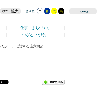
拡大
Language
標準
色変更
白
青
黄
黒
仕事・まちづくり
いざという時に
ったメールに対する注意喚起
LINEで送る