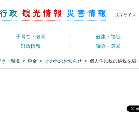
ージ くらし・行政
くらし・行政
観光情報
災害情報
文字サイズ
子育て・教育
健康・福祉
町政情報
議会・選挙
続き・環境
>
税金
>
その他のお知らせ
>
個人住民税の納税を騙