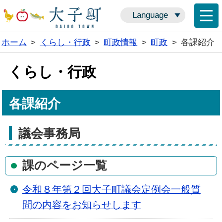
Language
ホーム
>
くらし・行政
>
町政情報
>
町政
>
各課紹介
くらし・行政
各課紹介
議会事務局
課のページ一覧
令和８年第２回大子町議会定例会一般質
問の内容をお知らせします