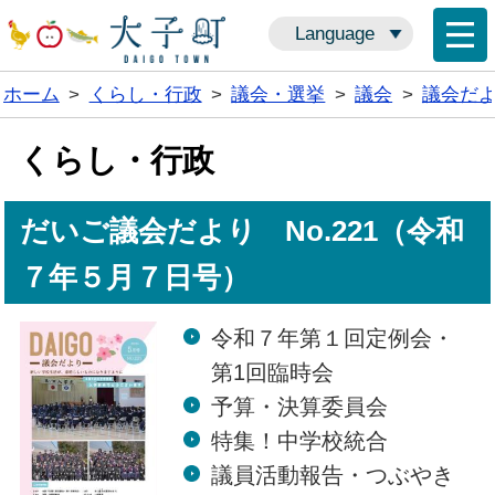
Language
ホーム
>
くらし・行政
>
議会・選挙
>
議会
>
議会だ
くらし・行政
だいご議会だより No.221（令和
７年５月７日号）
令和７年第１回定例会・
第1回臨時会
予算・決算委員会
特集！中学校統合
議員活動報告・つぶやき