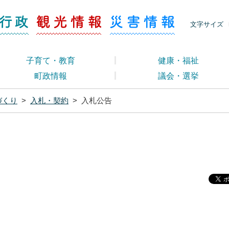
ージ くらし・行政
くらし・行政
観光情報
災害情報
文字サイズ
子育て・教育
健康・福祉
町政情報
議会・選挙
づくり
>
入札・契約
>
入札公告