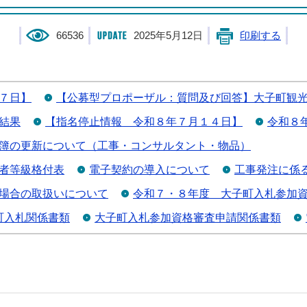
66536
2025年5月12日
印刷する
７日】
【公募型プロポーザル：質問及び回答】大子町観
結果
【指名停止情報＿令和８年７月１４日】
令和８
簿の更新について（工事・コンサルタント・物品）
者等級格付表
電子契約の導入について
工事発注に係
場合の取扱いについて
令和７・８年度 大子町入札参加
町入札関係書類
大子町入札参加資格審査申請関係書類