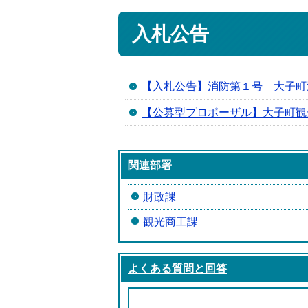
入札公告
【入札公告】消防第１号 大子町
【公募型プロポーザル】大子町観
関連部署
財政課
観光商工課
よくある質問と回答