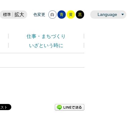
拡大
Language
標準
色変更
白
青
黄
黒
仕事・まちづくり
いざという時に
LINEで送る