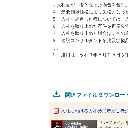
り入札者が１者となった場合を含む
４ 最低制限価格により失格となっ
５ 入札を辞退した者については，
６ 入札を取り止めた案件を再度公
７ 入札を取り止めた場合は，その
８ 建設コンサルタント業務及び物
う。
９ 適用は，令和３年５月２５日以
関連ファイルダウンロー
入札における入札参加者が１者
PDFファイル