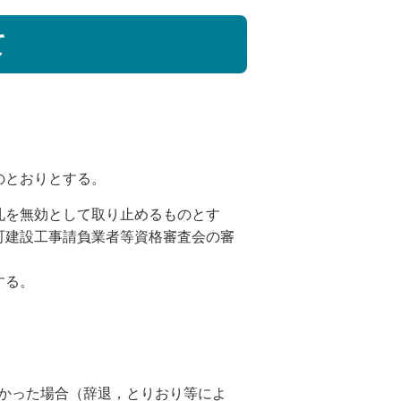
て
のとおりとする。
札を無効として取り止めるものとす
町建設工事請負業者等資格審査会の審
する。
なかった場合（辞退，とりおり等によ