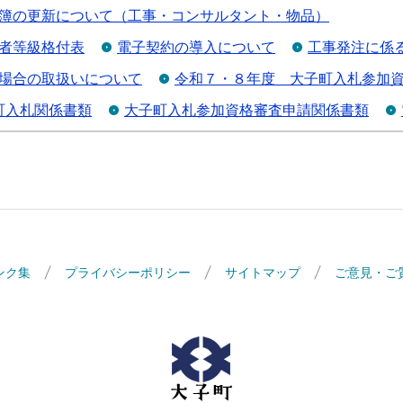
簿の更新について（工事・コンサルタント・物品）
者等級格付表
電子契約の導入について
工事発注に係
場合の取扱いについて
令和７・８年度 大子町入札参加
町入札関係書類
大子町入札参加資格審査申請関係書類
ンク集
プライバシーポリシー
サイトマップ
ご意見・ご
大子町