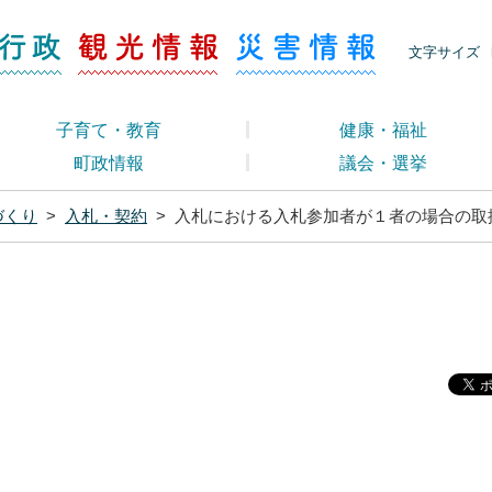
ージ くらし・行政
くらし・行政
観光情報
災害情報
文字サイズ
子育て・教育
健康・福祉
町政情報
議会・選挙
づくり
>
入札・契約
>
入札における入札参加者が１者の場合の取