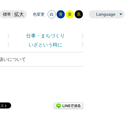
拡大
Language
標準
色変更
白
青
黄
黒
仕事・まちづくり
いざという時に
扱いについて
LINEで送る