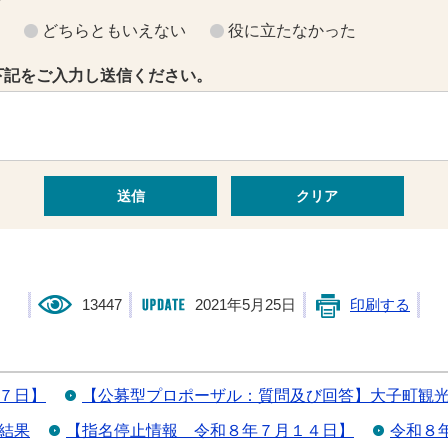
？
どちらともいえない
役に立たなかった
下記をご入力し送信ください。
13447
2021年5月25日
印刷する
７日】
【公募型プロポーザル：質問及び回答】大子町観
結果
【指名停止情報＿令和８年７月１４日】
令和８