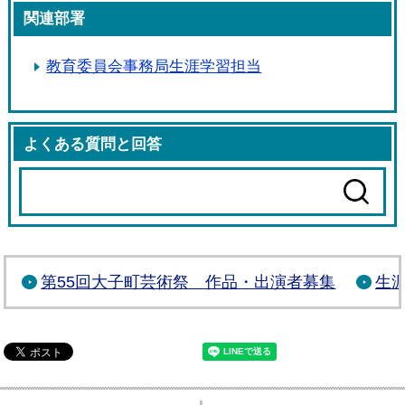
関連部署
教育委員会事務局生涯学習担当
よくある質問と回答
第55回大子町芸術祭 作品・出演者募集
生