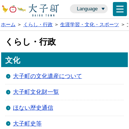
Language
ホーム
>
くらし・行政
>
生涯学習・文化・スポーツ
>
くらし・行政
文化
大子町の文化遺産について
大子町文化財一覧
ほない歴史通信
大子町史等