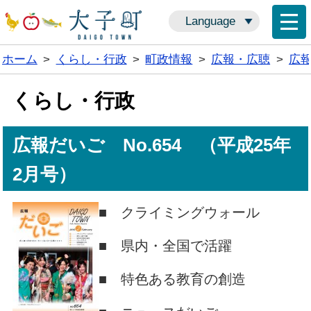
Language
ホーム
>
くらし・行政
>
町政情報
>
広報・広聴
>
広
くらし・行政
広報だいご No.654 （平成25年
2月号）
■ クライミングウォール
■ 県内・全国で活躍
■ 特色ある教育の創造