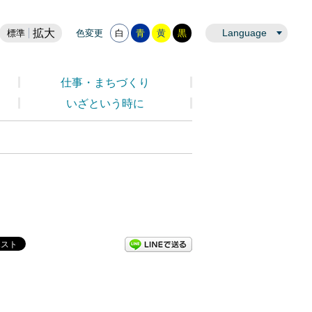
拡大
Language
標準
色変更
白
青
黄
黒
仕事・まちづくり
いざという時に
LINEで送る