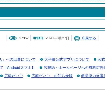
37957
2020年8月27日
印刷する
ェス」への出展について
大子町公式アプリについて
公式
Androidスマホ】
広報紙・ホームページへの有料広告
広報だいご
広報だいご お知らせ版
救急協力当番