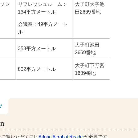
ッシ
リフレッシュルーム：
大子町大字池
134平方メートル
田2669番地
会議室：49平方メート
ル
大子町池田
353平方メートル
2669番地
大子町下野宮
802平方メートル
1689番地
ド
KB
をご覧いただくには
Adobe Acrobat Reader
が必要です。