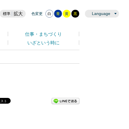
拡大
Language
標準
色変更
白
青
黄
黒
仕事・まちづくり
いざという時に
LINEで送る