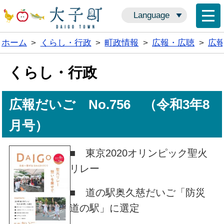
Language
ホーム
>
くらし・行政
>
町政情報
>
広報・広聴
>
広
くらし・行政
広報だいご No.756 （令和3年8
月号）
■ 東京2020オリンピック聖火
リレー
■ 道の駅奥久慈だいご「防災
道の駅」に選定