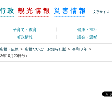
ージ くらし・行政
くらし・行政
観光情報
災害情報
文字サイズ
子育て・教育
健康・福祉
町政情報
議会・選挙
広報・広聴
>
広報だいご お知らせ版
>
令和３年
>
3年10月20日号）