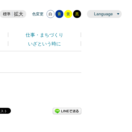
拡大
Language
標準
色変更
白
青
黄
黒
仕事・まちづくり
いざという時に
LINEで送る