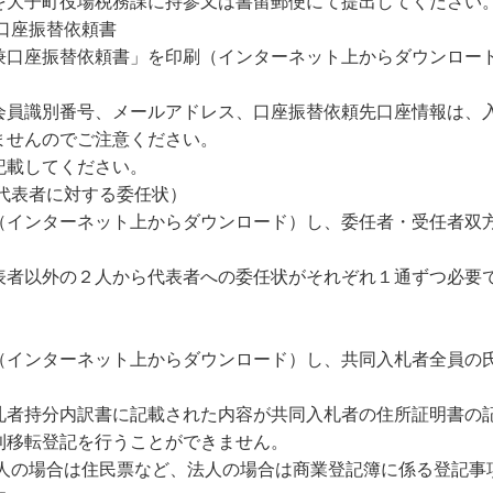
を大子町役場税務課に持参又は書留郵便にて提出してください
口座振替依頼書
兼口座振替依頼書」を印刷（インターネット上からダウンロー
会員識別番号、メールアドレス、口座振替依頼先口座情報は、
ませんのでご注意ください。
記載してください。
代表者に対する委任状）
（インターネット上からダウンロード）し、委任者・受任者双
表者以外の２人から代表者への委任状がそれぞれ１通ずつ必要
（インターネット上からダウンロード）し、共同入札者全員の
札者持分内訳書に記載された内容が共同入札者の住所証明書の
利移転登記を行うことができません。
個人の場合は住民票など、法人の場合は商業登記簿に係る登記事