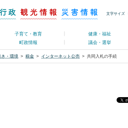
ージ くらし・行政
くらし・行政
観光情報
災害情報
文字サイズ
子育て・教育
健康・福祉
町政情報
議会・選挙
続き・環境
>
税金
>
インターネット公売
>
共同入札の手続