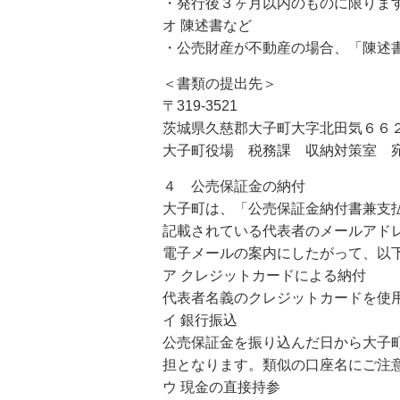
・発行後３ヶ月以内のものに限りま
オ 陳述書など
・公売財産が不動産の場合、「陳述
＜書類の提出先＞
〒319-3521
茨城県久慈郡大子町大字北田気６６
大子町役場 税務課 収納対策室 
４ 公売保証金の納付
大子町は、「公売保証金納付書兼支
記載されている代表者のメールアド
電子メールの案内にしたがって、以
ア クレジットカードによる納付
代表者名義のクレジットカードを使
イ 銀行振込
公売保証金を振り込んだ日から大子
担となります。類似の口座名にご注
ウ 現金の直接持参