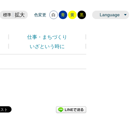
拡大
Language
標準
色変更
白
青
黄
黒
仕事・まちづくり
いざという時に
LINEで送る