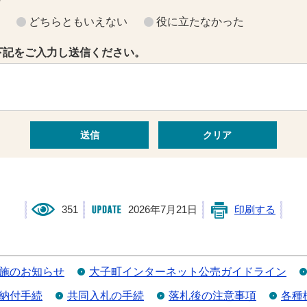
？
どちらともいえない
役に立たなかった
下記をご入力し送信ください。
351
2026年7月21日
印刷する
施のお知らせ
大子町インターネット公売ガイドライン
納付手続
共同入札の手続
落札後の注意事項
各種