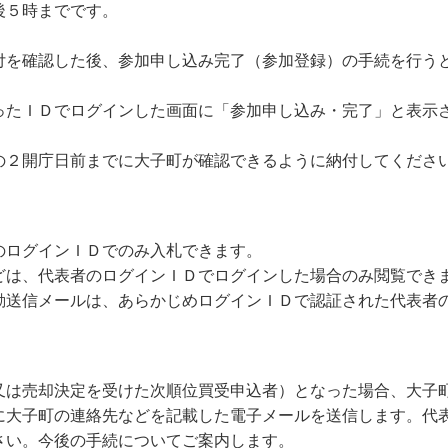
後５時までです。
付を確認した後、参加申し込み完了（参加登録）の手続を行う
ったＩＤでログインした画面に「参加申し込み・完了」と表示
の２開庁日前までに大子町が確認できるように納付してくださ
のログインＩＤでのみ入札できます。
どは、代表者のログインＩＤでログインした場合のみ閲覧でき
動送信メールは、あらかじめログインＩＤで認証された代表者
又は売却決定を受けた次順位買受申込者）となった場合、大子
に大子町の連絡先などを記載した電子メールを送信します。代
さい。今後の手続についてご案内します。