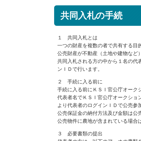
共同入札の手続
１ 共同入札とは
一つの財産を複数の者で共有する目
公売財産が不動産（土地や建物など
共同入札される方の中から１名の代
ンＩＤで行います。
２ 手続に入る前に
手続に入る前にＫＳＩ官公庁オーク
代表者名でＫＳＩ官公庁オークショ
より代表者のログインＩＤで公売参
公売保証金の納付方法及び金額は公
公売物件に農地が含まれている場合
３ 必要書類の提出