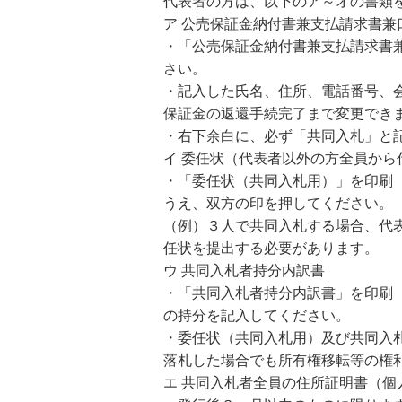
代表者の方は、以下のア～オの書類
ア 公売保証金納付書兼支払請求書兼
・「公売保証金納付書兼支払請求書
さい。
・記入した氏名、住所、電話番号、
保証金の返還手続完了まで変更でき
・右下余白に、必ず「共同入札」と
イ 委任状（代表者以外の方全員から
・「委任状（共同入札用）」を印刷
うえ、双方の印を押してください。
（例）３人で共同入札する場合、代
任状を提出する必要があります。
ウ 共同入札者持分内訳書
・「共同入札者持分内訳書」を印刷
の持分を記入してください。
・委任状（共同入札用）及び共同入
落札した場合でも所有権移転等の権
エ 共同入札者全員の住所証明書（