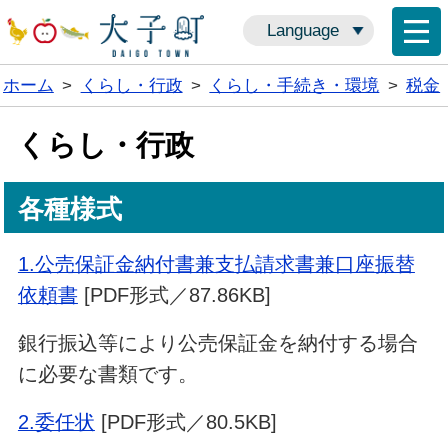
Language
ホーム
>
くらし・行政
>
くらし・手続き・環境
>
税金
くらし・行政
各種様式
1.公売保証金納付書兼支払請求書兼口座振替
依頼書
[PDF形式／87.86KB]
銀行振込等により公売保証金を納付する場合
に必要な書類です。
2.委任状
[PDF形式／80.5KB]