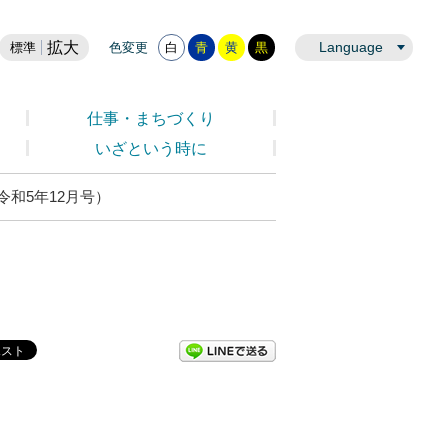
拡大
Language
標準
色変更
白
青
黄
黒
仕事・まちづくり
いざという時に
（令和5年12月号）
LINEで送る