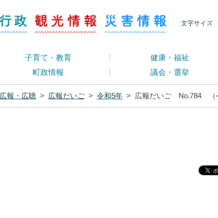
ージ くらし・行政
くらし・行政
観光情報
災害情報
文字サイズ
子育て・教育
健康・福祉
町政情報
議会・選挙
広報・広聴
>
広報だいご
>
令和5年
>
広報だいご No.784 