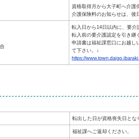
資格取得月から大子町へ介護
介護保険料のお知らせは、後
転入日から14日以内に、要介
転入前の要介護認定を引き継
申請書は福祉課窓口にお越し
合
て下さい。↓
https://www.town.daigo.ibarak
転出した日が資格喪失日とな
福祉課へご返却ください。