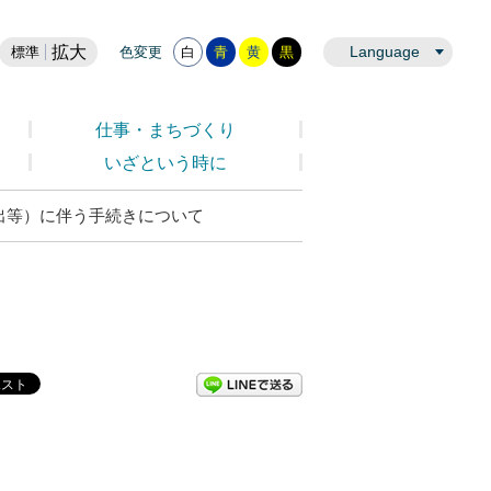
拡大
Language
標準
色変更
白
青
黄
黒
仕事・まちづくり
いざという時に
出等）に伴う手続きについて
LINEで送る