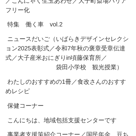
／こんにゃく生玉あわせ／大子町斎場バリア
フリー化
特集 働く車 vol.2
ニュースだいご（いばらきデザインセレクシ
ョン2025表彰式／令和7年秋の褒章受章伝達
式／大子産米おにぎりin頃藤保育所／
袋田小学校 観光授業）
わたしのおすすめの1冊／食改さんのおすす
めレシピ
保健コーナー
こんにちは、地域包括支援センターです
事業者支援策紹介コーナー／国民年金 豆ち