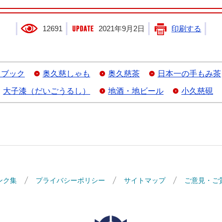
12691
2021年9月2日
印刷する
ドブック
奥久慈しゃも
奥久慈茶
日本一の手もみ茶
大子漆（だいごうるし）
地酒・地ビール
小久慈硯
ンク集
プライバシーポリシー
サイトマップ
ご意見・ご
大子町