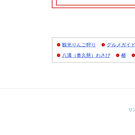
観光りんご狩り
グルメガイ
八溝（奥久慈）わさび
楮
リ