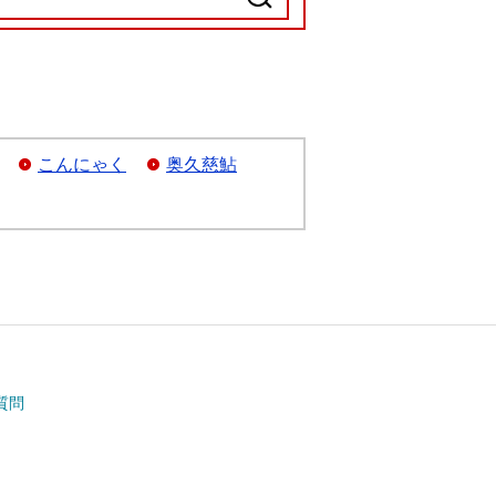
こんにゃく
奥久慈鮎
質問