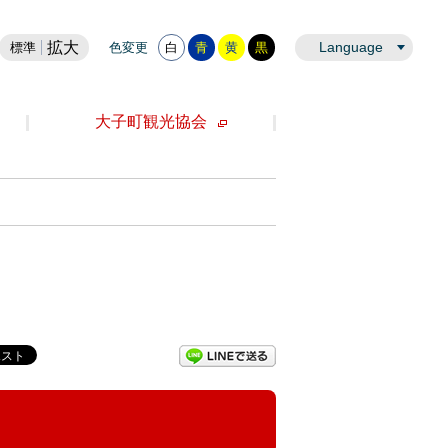
拡大
Language
標準
色変更
白
青
黄
黒
大子町観光協会
LINEで送る