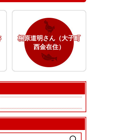
さ
桐原道明さん（大子町
西金在住）