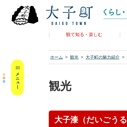
大子町ホームペ
観て知る・楽しむ
ホーム
>
観光
>
大子町の魅力紹介
>
MENU
観光
大子漆（だいごう