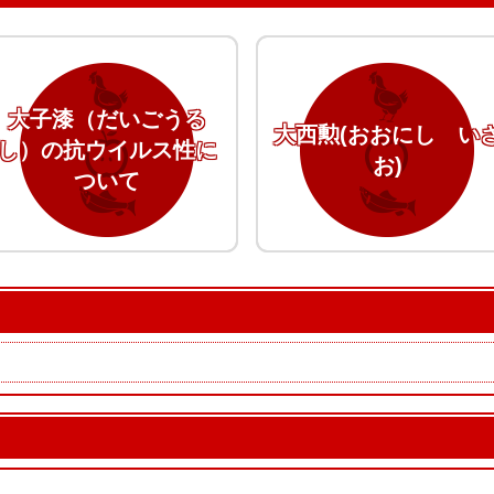
大子漆（だいごうる
大西勲(おおにし い
し）の抗ウイルス性に
お)
ついて