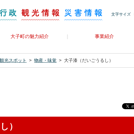
ージ 観光情報
くらし・行政
観光情報
災害情報
文字サイズ
大子町の魅力紹介
事業紹介
観光スポット
>
物産・味覚
>
大子漆（だいごうるし）
るし）