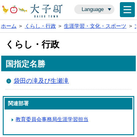
Language
ホーム
>
くらし・行政
>
生涯学習・文化・スポーツ
>
くらし・行政
国指定名勝
袋田の滝及び生瀬滝
関連部署
教育委員会事務局生涯学習担当