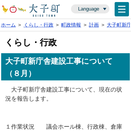
Language
ホーム
>
くらし・行政
>
町政情報
>
計画
>
大子町新
くらし・行政
大子町新庁舎建設工事について
（８月）
大子町新庁舎建設工事について、現在の状
況を報告します。
１作業状況 議会ホール棟、行政棟、倉庫