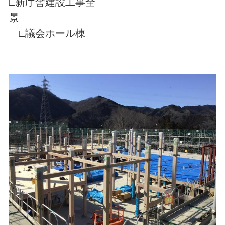
□新庁舎建設工事全
景
□議会ホール棟