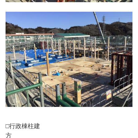
□行政棟柱建
方