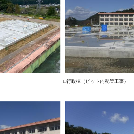
景 □行政棟（ピット内配管工事）