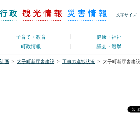
ージ くらし・行政
くらし・行政
観光情報
災害情報
文字サイズ
子育て・教育
健康・福祉
町政情報
議会・選挙
計画
>
大子町新庁舎建設
>
工事の進捗状況
>
大子町新庁舎建