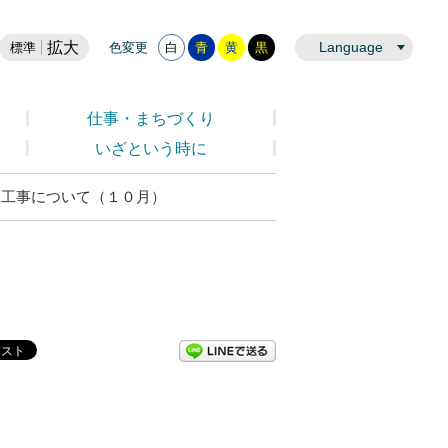
拡大
Language
標準
色変更
白
青
黄
黒
仕事・まちづくり
いざという時に
設工事について（１０月）
LINEで送る