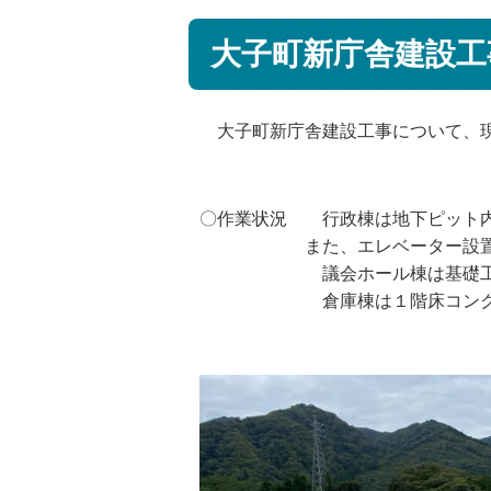
大子町新庁舎建設工
大子町新庁舎建設工事について、現
〇作業状況 行政棟は地下ピット内
また、エレベーター設置のた
議会ホール棟は基礎工事が終
倉庫棟は１階床コンクリー