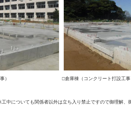
枠解体工事） □倉庫棟（コンクリート打設工事
休工中についても関係者以外は立ち入り禁止ですので御理解、