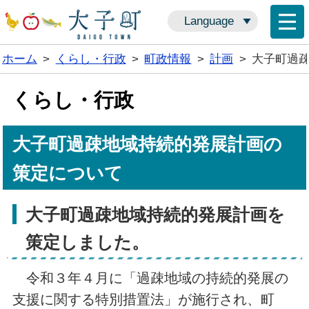
Language
ホーム
>
くらし・行政
>
町政情報
>
計画
>
大子町過
くらし・行政
大子町過疎地域持続的発展計画の
策定について
大子町過疎地域持続的発展計画を
策定しました。
令和３年４月に「過疎地域の持続的発展の
支援に関する特別措置法」が施行され、町